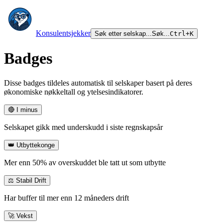
Konsulentsjekker
Søk etter selskap...
Søk...
Ctrl+K
Badges
Disse badges tildeles automatisk til selskaper basert på deres
økonomiske nøkkeltall og ytelsesindikatorer.
🔴 I minus
Selskapet gikk med underskudd i siste regnskapsår
👑 Utbyttekonge
Mer enn 50% av overskuddet ble tatt ut som utbytte
⚖️ Stabil Drift
Har buffer til mer enn 12 måneders drift
🚀 Vekst