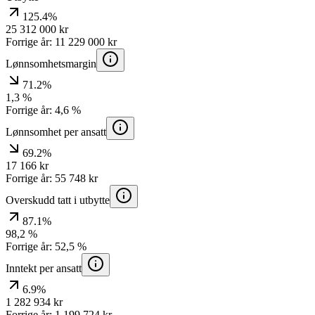
125.4%
25 312 000
kr
Forrige år:
11 229 000
kr
Lønnsomhetsmargin
71.2%
1,3
%
Forrige år:
4,6
%
Lønnsomhet per ansatt
69.2%
17 166
kr
Forrige år:
55 748
kr
Overskudd tatt i utbytte
87.1%
98,2
%
Forrige år:
52,5
%
Inntekt per ansatt
6.9%
1 282 934
kr
Forrige år:
1 199 724
kr