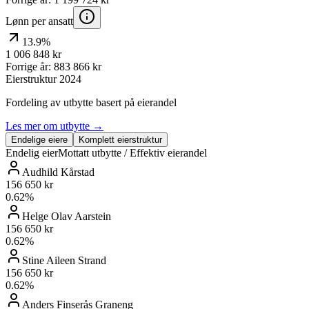
Lønn per ansatt
13.9%
1 006 848
kr
Forrige år:
883 866
kr
Eierstruktur
2024
Fordeling av utbytte basert på eierandel
Les mer om utbytte →
Endelige eiere
Komplett eierstruktur
Endelig eier
Mottatt utbytte / Effektiv eierandel
Audhild Kårstad
156 650 kr
0.62
%
Helge Olav Aarstein
156 650 kr
0.62
%
Stine Aileen Strand
156 650 kr
0.62
%
Anders Finserås Graneng