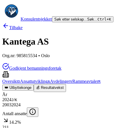
Konsulentsjekker
Søk etter selskap...
Søk...
Ctrl+K
Tilbake
Kantega AS
Org.nr:
985815534
• Oslo
Godkjent bemanningsforetak
Oversikt
Ansattutvikling
Avdelinger
Rammeavtaler
O
A
V
R
👑 Utbyttekonge
💰 Resultatvekst
År
2024
/
J
K
2003
2024
Antall ansatte
14.2%
211