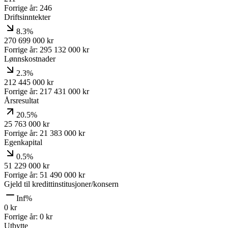
Forrige år:
246
Driftsinntekter
8.3%
270 699 000
kr
Forrige år:
295 132 000
kr
Lønnskostnader
2.3%
212 445 000
kr
Forrige år:
217 431 000
kr
Årsresultat
20.5%
25 763 000
kr
Forrige år:
21 383 000
kr
Egenkapital
0.5%
51 229 000
kr
Forrige år:
51 490 000
kr
Gjeld til kredittinstitusjoner/konsern
Inf%
0
kr
Forrige år:
0
kr
Utbytte