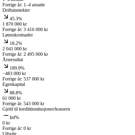
Forrige år:
1–4 ansatte
Driftsinntekter
45.3%
1 870 000
kr
Forrige år:
3 416 000
kr
Lønnskostnader
18.2%
2 041 000
kr
Forrige år:
2 495 000
kr
Årsresultat
189.9%
−483 000
kr
Forrige år:
537 000
kr
Egenkapital
88.8%
61 000
kr
Forrige år:
543 000
kr
Gjeld til kredittinstitusjoner/konsern
Inf%
0
kr
Forrige år:
0
kr
Utbytte