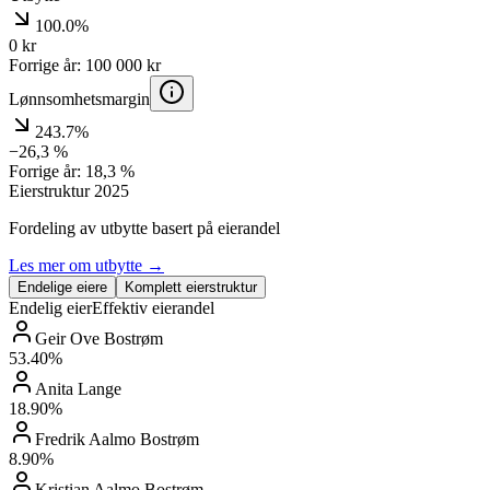
100.0%
0
kr
Forrige år:
100 000
kr
Lønnsomhetsmargin
243.7%
−26,3
%
Forrige år:
18,3
%
Eierstruktur
2025
Fordeling av utbytte basert på eierandel
Les mer om utbytte →
Endelige eiere
Komplett eierstruktur
Endelig eier
Effektiv eierandel
Geir Ove Bostrøm
53.40
%
Anita Lange
18.90
%
Fredrik Aalmo Bostrøm
8.90
%
Kristian Aalmo Bostrøm