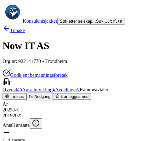
Konsulentsjekker
Søk etter selskap...
Søk...
Ctrl+K
Tilbake
Now IT AS
Org.nr:
922141770
• Trondheim
Godkjent bemanningsforetak
Oversikt
Ansattutvikling
Avdelinger
Rammeavtaler
O
A
V
🔴 I minus
📉 Nedgang
💀 Bør legges ned
År
2025
/
J
K
2019
2025
Antall ansatte
1–4 ansatte