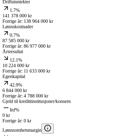
Driftsinntekter
1.7%
141 378 000
kr
Forrige år:
138 964 000
kr
Lønnskostnader
0.7%
87 585 000
kr
Forrige år:
86 977 000
kr
Årsresultat
12.1%
10 224 000
kr
Forrige år:
11 633 000
kr
Egenkapital
42.9%
6 844 000
kr
Forrige år:
4 788 000
kr
Gjeld til kredittinstitusjoner/konsern
Inf%
0
kr
Forrige år:
0
kr
Lønnsomhetsmargin