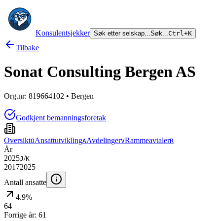
Konsulentsjekker
Søk etter selskap...
Søk...
Ctrl+K
Tilbake
Sonat Consulting Bergen AS
Org.nr:
819664102
• Bergen
Godkjent bemanningsforetak
Oversikt
Ansattutvikling
Avdelinger
Rammeavtaler
O
A
V
R
År
2025
/
J
K
2017
2025
Antall ansatte
4.9%
64
Forrige år:
61