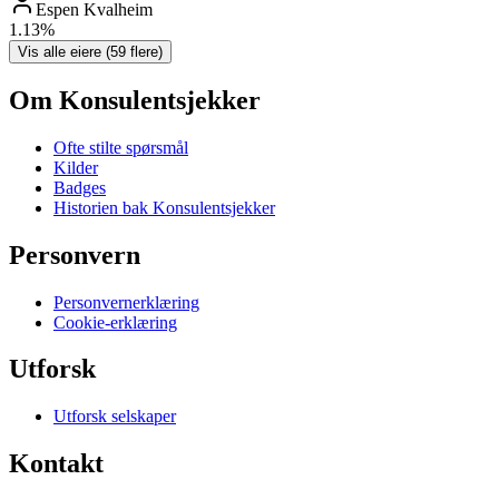
Espen Kvalheim
1.13
%
Vis alle eiere (
59
flere)
Om Konsulentsjekker
Ofte stilte spørsmål
Kilder
Badges
Historien bak Konsulentsjekker
Personvern
Personvernerklæring
Cookie-erklæring
Utforsk
Utforsk selskaper
Kontakt