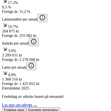
17.2%
9,3
%
Forrige år:
11,2
%
Lønnsomhet per ansatt
19.7%
204 875
kr
Forrige år:
255 082
kr
Inntekt per ansatt
3.0%
2 209 031
kr
Forrige år:
2 278 098
kr
Lønn per ansatt
4.0%
1 368 516
kr
Forrige år:
1 425 852
kr
Eierstruktur
2025
Fordeling av utbytte basert på eierandel
Les mer om utbytte →
Endelige eiere
Komplett eierstruktur