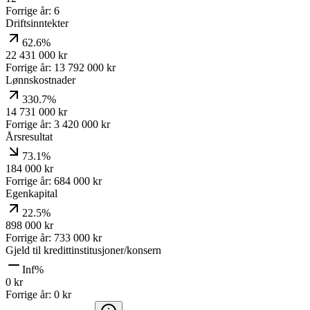
Forrige år:
6
Driftsinntekter
62.6%
22 431 000
kr
Forrige år:
13 792 000
kr
Lønnskostnader
330.7%
14 731 000
kr
Forrige år:
3 420 000
kr
Årsresultat
73.1%
184 000
kr
Forrige år:
684 000
kr
Egenkapital
22.5%
898 000
kr
Forrige år:
733 000
kr
Gjeld til kredittinstitusjoner/konsern
Inf%
0
kr
Forrige år:
0
kr