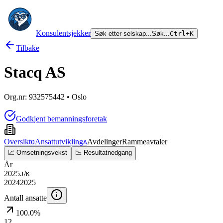
Konsulentsjekker
Søk etter selskap...
Søk...
Ctrl+K
Tilbake
Stacq AS
Org.nr:
932575442
• Oslo
Godkjent bemanningsforetak
Oversikt
Ansattutvikling
Avdelinger
Rammeavtaler
O
A
📈 Omsetningsvekst
📉 Resultatnedgang
År
2025
/
J
K
2024
2025
Antall ansatte
100.0%
12