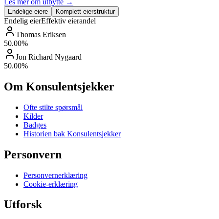
Les mer om utbytte →
Endelige eiere
Komplett eierstruktur
Endelig eier
Effektiv eierandel
Thomas Eriksen
50.00
%
Jon Richard Nygaard
50.00
%
Om Konsulentsjekker
Ofte stilte spørsmål
Kilder
Badges
Historien bak Konsulentsjekker
Personvern
Personvernerklæring
Cookie-erklæring
Utforsk