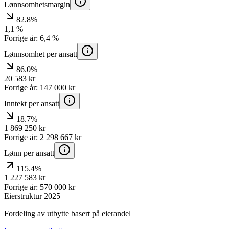
Lønnsomhetsmargin
82.8%
1,1
%
Forrige år:
6,4
%
Lønnsomhet per ansatt
86.0%
20 583
kr
Forrige år:
147 000
kr
Inntekt per ansatt
18.7%
1 869 250
kr
Forrige år:
2 298 667
kr
Lønn per ansatt
115.4%
1 227 583
kr
Forrige år:
570 000
kr
Eierstruktur
2025
Fordeling av utbytte basert på eierandel