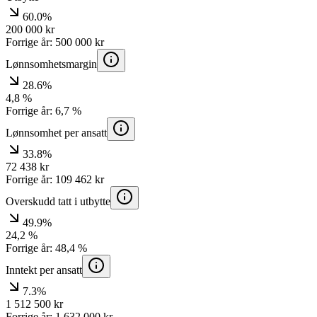
60.0%
200 000
kr
Forrige år:
500 000
kr
Lønnsomhetsmargin
28.6%
4,8
%
Forrige år:
6,7
%
Lønnsomhet per ansatt
33.8%
72 438
kr
Forrige år:
109 462
kr
Overskudd tatt i utbytte
49.9%
24,2
%
Forrige år:
48,4
%
Inntekt per ansatt
7.3%
1 512 500
kr
Forrige år:
1 632 000
kr