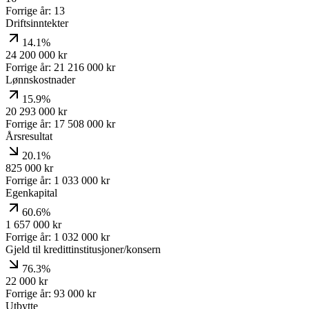
Forrige år:
13
Driftsinntekter
14.1%
24 200 000
kr
Forrige år:
21 216 000
kr
Lønnskostnader
15.9%
20 293 000
kr
Forrige år:
17 508 000
kr
Årsresultat
20.1%
825 000
kr
Forrige år:
1 033 000
kr
Egenkapital
60.6%
1 657 000
kr
Forrige år:
1 032 000
kr
Gjeld til kredittinstitusjoner/konsern
76.3%
22 000
kr
Forrige år:
93 000
kr
Utbytte