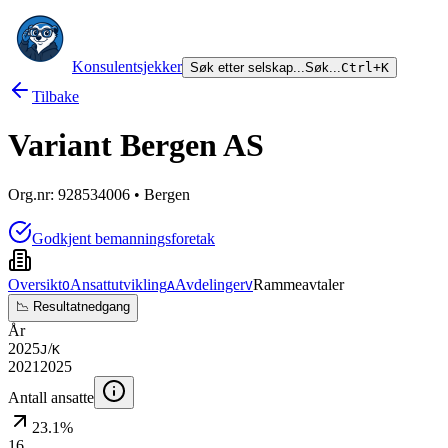
Konsulentsjekker
Søk etter selskap...
Søk...
Ctrl+K
Tilbake
Variant Bergen AS
Org.nr:
928534006
• Bergen
Godkjent bemanningsforetak
Oversikt
Ansattutvikling
Avdelinger
Rammeavtaler
O
A
V
📉 Resultatnedgang
År
2025
/
J
K
2021
2025
Antall ansatte
23.1%
16