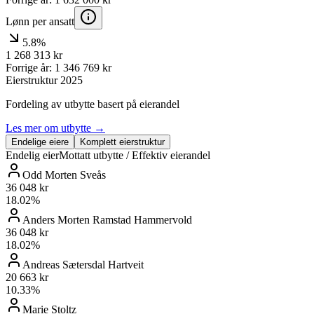
Lønn per ansatt
5.8%
1 268 313
kr
Forrige år:
1 346 769
kr
Eierstruktur
2025
Fordeling av utbytte basert på eierandel
Les mer om utbytte →
Endelige eiere
Komplett eierstruktur
Endelig eier
Mottatt utbytte / Effektiv eierandel
Odd Morten Sveås
36 048 kr
18.02
%
Anders Morten Ramstad Hammervold
36 048 kr
18.02
%
Andreas Sætersdal Hartveit
20 663 kr
10.33
%
Marie Stoltz